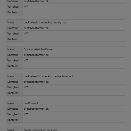
Domæne
svalebaektomrer.dk
Varighed
N/A
Kontekst
Navn
cookielawinfo-checkbox-analytics
Domæne
svalebaektomrer.dk
Varighed
N/A
Kontekst
Navn
OptanonAlertBoxClosed
Domæne
svalebaektomrer.dk
Varighed
N/A
Kontekst
Navn
cookielawinfo-checkbox-advertisement
Domæne
svalebaektomrer.dk
Varighed
N/A
Kontekst
Navn
hasConsent
Domæne
svalebaektomrer.dk
Varighed
N/A
Kontekst
Navn
cmplz_consented_services