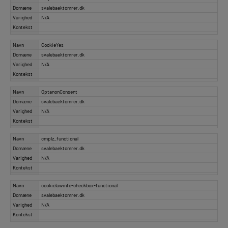
Domæne
svalebaektomrer.dk
Varighed
N/A
Kontekst
Navn
CookieYes
Domæne
svalebaektomrer.dk
Varighed
N/A
Kontekst
Navn
OptanonConsent
Domæne
svalebaektomrer.dk
Varighed
N/A
Kontekst
Navn
cmplz_functional
Domæne
svalebaektomrer.dk
Varighed
N/A
Kontekst
Navn
cookielawinfo-checkbox-functional
Domæne
svalebaektomrer.dk
Varighed
N/A
Kontekst