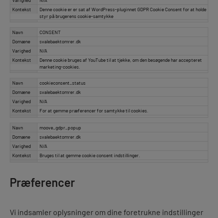
Varighed
N/A
Kontekst
Denne cookie er er sat af WordPress-pluginnet GDPR Cookie Consent for at holde
styr på brugerens cookie-samtykke
Navn
CONSENT
Domæne
svalebaektomrer.dk
Varighed
N/A
Kontekst
Denne cookie bruges af YouTube til at tjekke, om den besøgende har accepteret
marketing-cookies.
Navn
cookieconsent_status
Domæne
svalebaektomrer.dk
Varighed
N/A
Kontekst
For at gemme præferencer for samtykke til cookies.
Navn
moove_gdpr_popup
Domæne
svalebaektomrer.dk
Varighed
N/A
Kontekst
Bruges til at gemme cookie consent indstillinger.
Præferencer
Vi indsamler oplysninger om dine foretrukne indstillinger