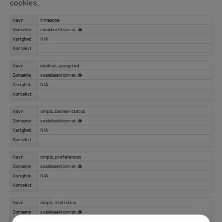
cookies.
Navn
timezone
Domæne
svalebaektomrer.dk
Varighed
N/A
Kontekst
Navn
cookies_accepted
Domæne
svalebaektomrer.dk
Varighed
N/A
Kontekst
Navn
cmplz_banner-status
Domæne
svalebaektomrer.dk
Varighed
N/A
Kontekst
Navn
cmplz_preferences
Domæne
svalebaektomrer.dk
Varighed
N/A
Kontekst
Navn
cmplz_statistics
Domæne
svalebaektomrer.dk
Varighed
N/A