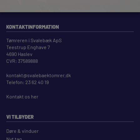
KONTAKTINFORMATION
Tømreren i Svalebæk ApS
Teestrup Enghave 7
4690 Haslev
CVR: 37589888
kontakt@svalebaektomrer.dk
Telefon:
23 62 40 19
Kontakt os her
VI TILBYDER
Døre & vinduer
Nyt tag