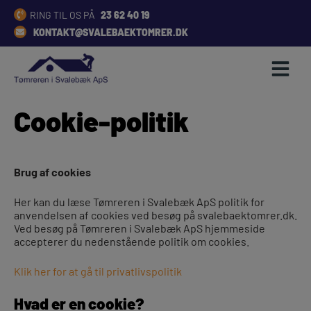
Hop
RING TIL OS PÅ
23 62 40 19
til
KONTAKT@SVALEBAEKTOMRER.DK
indholdet
Cookie-politik
Brug af cookies
Her kan du læse Tømreren i Svalebæk ApS politik for
anvendelsen af cookies ved besøg på svalebaektomrer.dk.
Ved besøg på Tømreren i Svalebæk ApS hjemmeside
accepterer du nedenstående politik om cookies.
Klik her for at gå til privatlivspolitik
Hvad er en cookie?