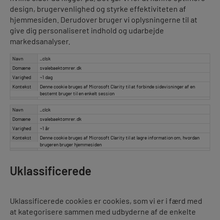
design, brugervenlighed og styrke effektiviteten af
hjemmesiden. Derudover bruger vi oplysningerne til at
give dig personaliseret indhold og udarbejde
markedsanalyser.
Navn
_clsk
Domæne
svalebaektomrer.dk
Varighed
~1 dag
Kontekst
Denne cookie bruges af Microsoft Clarity til at forbinde sidevisninger af en
bestemt bruger til en enkelt session
Navn
_clck
Domæne
svalebaektomrer.dk
Varighed
~1 år
Kontekst
Denne cookie bruges af Microsoft Clarity til at lagre information om, hvordan
brugeren bruger hjemmesiden
Uklassificerede
Uklassificerede cookies er cookies, som vi er i færd med
at kategorisere sammen med udbyderne af de enkelte