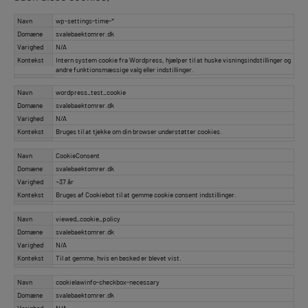
Navn
wp-settings-time-*
Domæne
svalebaektomrer.dk
Varighed
N/A
Kontekst
Intern system cookie fra Wordpress, hjælper til at huske visningsindstillinger og
andre funktionsmæssige valg eller indstillinger.
Navn
wordpress_test_cookie
Domæne
svalebaektomrer.dk
Varighed
N/A
Kontekst
Bruges til at tjekke om din browser understøtter cookies.
Navn
CookieConsent
Domæne
svalebaektomrer.dk
Varighed
~37 år
Kontekst
Bruges af Cookiebot til at gemme cookie consent indstillinger.
Navn
viewed_cookie_policy
Domæne
svalebaektomrer.dk
Varighed
N/A
Kontekst
Til at gemme, hvis en besked er blevet vist.
Navn
cookielawinfo-checkbox-necessary
Domæne
svalebaektomrer.dk