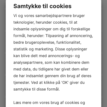
Samtykke til cookies
Kontekst
Navn
cmplz_marketing
Vi og vores samarbejdspartnere bruger
Domæne
svalebaektomrer.dk
teknologier, herunder cookies, til at
Varighed
N/A
Kontekst
indsamle oplysninger om dig til forskellige
Navn
gdpr_consent
formål, herunder: Tilpasning af annoncering,
Domæne
svalebaektomrer.dk
bedre brugeroplevelse, funktionalitet,
Varighed
N/A
statistik og marketing. Disse oplysninger
Kontekst
kan blive delt med annoncerings- og
Navn
cookie_policy_accepted
Domæne
svalebaektomrer.dk
analysepartnere, som kan kombinere dem
Varighed
N/A
med data, du tidligere har givet dem eller
Kontekst
de har indsamlet gennem din brug af deres
Navn
wpgdprc
tjenester. Ved at klikke på 'OK' giver du
Domæne
svalebaektomrer.dk
Varighed
N/A
samtykke til disse formål.
Kontekst
Navn
cky-consent
Læs mere om vores brug af cookies og
Domæne
svalebaektomrer.dk