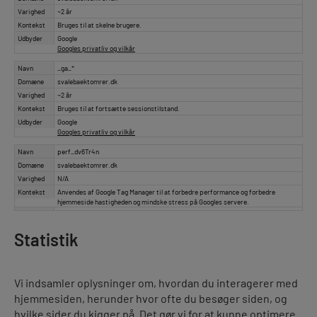
Varighed
~2 år
Kontekst
Bruges til at skelne brugere.
Udbyder
Google
Googles privatliv og vilkår
Navn
_ga_*
Domæne
svalebaektomrer.dk
Varighed
~2 år
Kontekst
Bruges til at fortsætte sessionstilstand.
Udbyder
Google
Googles privatliv og vilkår
Navn
perf_dv6Tr4n
Domæne
svalebaektomrer.dk
Varighed
N/A
Kontekst
Anvendes af Google Tag Manager til at forbedre performance og forbedre
hjemmeside hastigheden og mindske stress på Googles servere.
Statistik
Vi indsamler oplysninger om, hvordan du interagerer med
hjemmesiden, herunder hvor ofte du besøger siden, og
hvilke sider du kigger på. Det gør vi for at kunne optimere