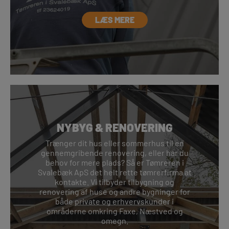
LÆS MERE
NYBYG & RENOVERING
Trænger dit hus eller sommerhus til en
gennemgribende renovering, eller har du
behov for mere plads? Så er Tømreren i
Svalebæk ApS det helt rette tømrerfirma at
kontakte. Vi tilbyder tilbygning og
renovering af huse og andre bygninger for
både private og erhvervskunder i
områderne omkring Faxe, Næstved og
omegn.