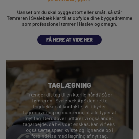
Uanset om du skal bygge stort eller småt, så står
Tømreren i Svalebæk klar til at opfylde dine byggedrømme
som professionel tømrer i Haslev og omegn.
FÅ MERE AT VIDE HER
TAGLÆGNING
Trænger dit tag til en kærlig hånd? Så er
Tømreren i Svalebæk ApS den rette
tagdækker at kontakte. Vi tilbyder
tagrenovering og montering af alle typer af
nyt tag. Derudover udfører vi også andet
tagarbejde, så hvis det ønskes, kan vi f.eks.
også sætte spær, kviste og lignende op i
forbindelse med lægning af nyt tag.