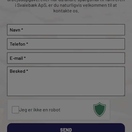
i Svalebæk ApS, er du naturligvis velkommen til at
kontakte os.​
Navn
*
Telefon
*
*
E-
*
mail
*
Besked
*
*
*
Jeg er ikke en robot