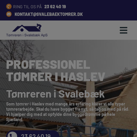
Hop
RING TIL OS PÅ
23 62 40 19
til
KONTAKT@SVALEBAEKTOMRER.DK
indholdet
PROFESSIONEL
TØMRER I HASLEV
Tømreren i Svalebæk
Som tømrer i Haslev med mange års erfaring klarer vi alle typer
tømrerarbejde. Skal du have bygget fra nyt, så tag os med på råd.
Vi hjælper dig med at opfylde dine byggedrømme på hele
Sjælland.
23 62 40 19