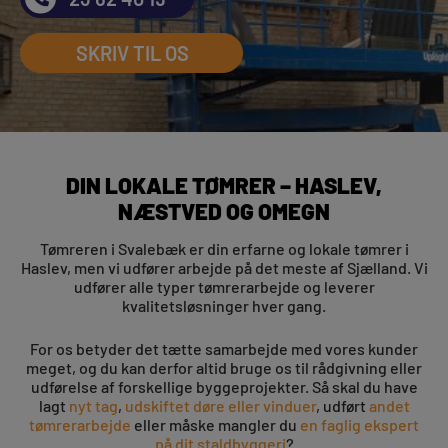
SKRIV TIL OS
DIN LOKALE TØMRER – HASLEV,
NÆSTVED OG OMEGN
Tømreren i Svalebæk er din erfarne og lokale tømrer i
Haslev, men vi udfører arbejde på det meste af Sjælland. Vi
udfører alle typer tømrerarbejde og leverer
kvalitetsløsninger hver gang.
For os betyder det tætte samarbejde med vores kunder
meget, og du kan derfor altid bruge os til rådgivning eller
udførelse af forskellige byggeprojekter. Så skal du have
lagt
nyt tag
,
udskiftet døre eller vinduer
, udført
andet
tømrerarbejde
eller måske mangler du
en faglig ekspert
på dit staldbyggeri
?