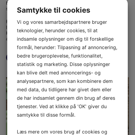
branchen, er du hos os sikret et solidt resultat og en
stærk kommunikation.
Samtykke til cookies
Fra begyndelsen møder du personligt mester, svend og
Vi og vores samarbejdspartnere bruger
lærling, som står klar til at besvare dine spørgsmål.
teknologier, herunder cookies, til at
Kontakt os endelig, hvis du ønsker at høre mere om vores
arbejde, kvalitet eller pris.
indsamle oplysninger om dig til forskellige
formål, herunder: Tilpasning af annoncering,
bedre brugeroplevelse, funktionalitet,
SE DINE FORDELE HER
statistik og marketing. Disse oplysninger
kan blive delt med annoncerings- og
analysepartnere, som kan kombinere dem
med data, du tidligere har givet dem eller
de har indsamlet gennem din brug af deres
tjenester. Ved at klikke på 'OK' giver du
samtykke til disse formål.
Læs mere om vores brug af cookies og