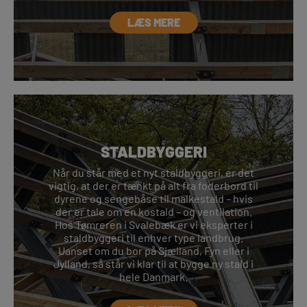
LÆS MERE
STALDBYGGERI
Når du står med et nyt staldbyggeri, er det
vigtig, at der er tænkt på alt fra foderbord til
dyrene og sengebåse til malkestald – hvis
der er tale om en kostald – og ventilation.
Hos Tømreren i Svalebæk er vi eksperter i
staldbyggeri til enhver type landbrug.
Uanset om du bor på Sjælland, Fyn eller i
Jylland, så står vi klar til at bygge ny stald i
hele Danmark.